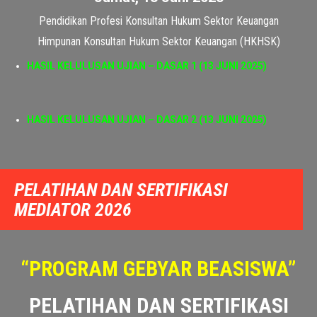
UJIAN DASAR 1 DAN DASAR 2 (UJIAN OFFLINE)
Jumat, 13 Juni 2025
Pendidikan Profesi Konsultan Hukum Sektor Keuangan
Himpunan Konsultan Hukum Sektor Keuangan (HKHSK)
HASIL KELULUSAN UJIAN – DASAR 1 (13 JUNI 2025)
HASIL KELULUSAN UJIAN – DASAR 2 (13 JUNI 2025)
DAFTAR PENDIDIKAN DASAR 1 DAN DASAR 2 SEKARANG
PELATIHAN DAN SERTIFIKASI
MEDIATOR 2026