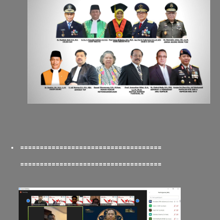
====================================
====================================