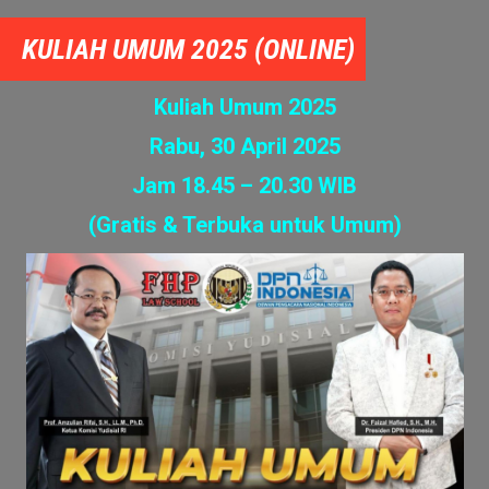
——————————————-
DAFTAR PKPA Online 2025 PKPA Kelas Online Sekarang
DAFTAR PKPA Offline 2025 PKPA Kelas Offline Sekarang
KULIAH UMUM 2025 (ONLINE)
Kuliah Umum 2025
Rabu, 30 April 2025
Jam 18.45 – 20.30 WIB
(Gratis & Terbuka untuk Umum)