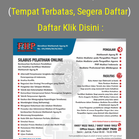
Pembayaran sampai dengan
30
Januari 2025
)
(
Tempat Terbatas, Segera Daftar
)
Daftar Klik Disini :