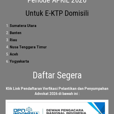
3
0 APRIL 2026
Periode APRIL 2026
Untuk E-KTP Domisili
Sumatera Utara
Banten
Riau
Nusa Tenggara Timur
Aceh
Yogyakarta
Daftar Segera
Klik Link Pendaftaran Verfikasi Pelantikan dan Penyumpahan
Advokat 2026 di bawah ini :