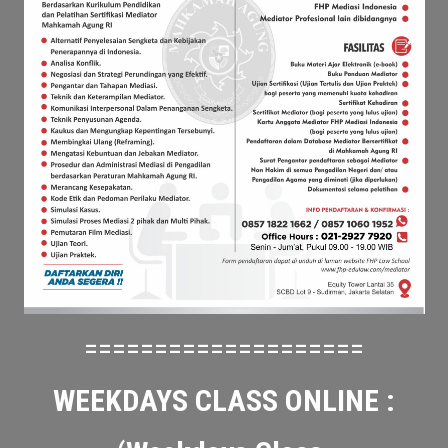
====================