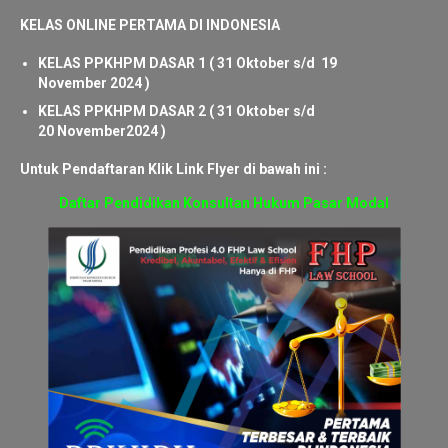
ONLINE)
Kerjasama FHP Law School dan
Himpunan Konsultan Hukum Pasar Modal (HKHPM)
KELAS ONLINE PERTAMA DI INDONESIA
KELAS PPKHPM DASAR 1 ( 31 Oktober s/d 19
November 2024 )
KELAS PPKHPM DASAR 2 ( 31 Oktober s/d
20 November2024 )
Untuk Pendaftaran Klik Link Flyer di bawah ini :
Daftar Pendidikan Konsultan Hukum Pasar Modal